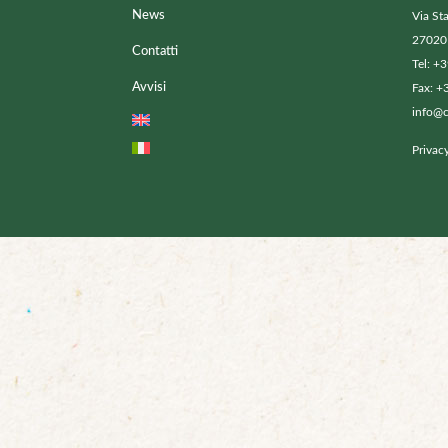
News
Via St
27020 
Contatti
Tel: +
Avvisi
Fax: +
info@cu
Privac