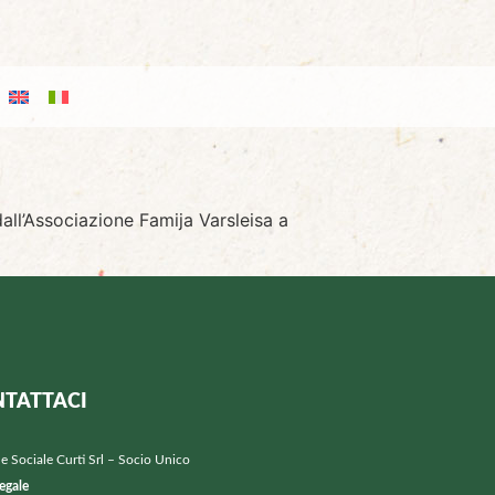
all’Associazione Famija Varsleisa a
TATTACI
e Sociale Curti Srl – Socio Unico
egale