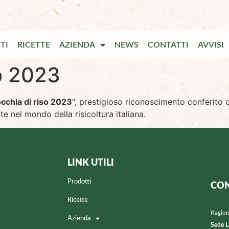
TI
RICETTE
AZIENDA
NEWS
CONTATTI
AVVISI
o 2023
cchia di riso 2023
“, prestigioso riconoscimento conferito d
e nel mondo della risicoltura italiana.
LINK UTILI
Prodotti
CON
Ricette
Ragion
Azienda
Sede L