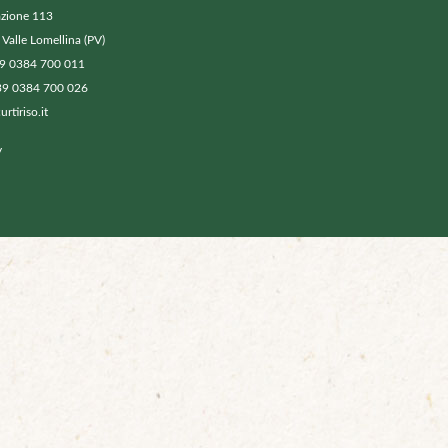
azione 113
Valle Lomellina (PV)
39 0384 700 011
39 0384 700 026
rtiriso.it
y