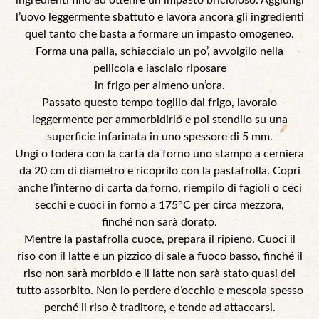
l’uovo leggermente sbattuto e lavora ancora gli ingredienti
quel tanto che basta a formare un impasto omogeneo.
Forma una palla, schiaccialo un po’, avvolgilo nella
pellicola e lascialo riposare
in frigo per almeno un’ora.
Passato questo tempo toglilo dal frigo, lavoralo
leggermente per ammorbidirlo e poi stendilo su una
superficie infarinata in uno spessore di 5 mm.
Ungi o fodera con la carta da forno uno stampo a cerniera
da 20 cm di diametro e ricoprilo con la pastafrolla. Copri
anche l’interno di carta da forno, riempilo di fagioli o ceci
secchi e cuoci in forno a 175°C per circa mezzora,
finché non sarà dorato.
Mentre la pastafrolla cuoce, prepara il ripieno. Cuoci il
riso con il latte e un pizzico di sale a fuoco basso, finché il
riso non sarà morbido e il latte non sarà stato quasi del
tutto assorbito. Non lo perdere d’occhio e mescola spesso
perché il riso è traditore, e tende ad attaccarsi.